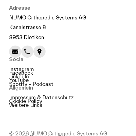
Adresse
NUMO Orthopedic Systems AG
Kanalstrasse 8
Schreiben
Anrufen
Kopieren
Kopieren
8953 Dietikon
Social
Instagram
Facebook
LinkedIn
YouTube
Spotify – Podcast
Allgemein
Impressum & Datenschutz
Cookie Policy
Weitere Links
© 2026 NUMO Orthopedic Systems AG