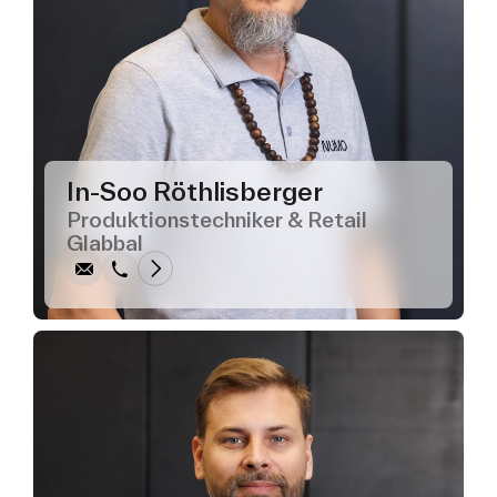
In-Soo Röthlisberger
Schreiben
Anrufen
Kopieren
Kopieren
Produktionstechniker & Retail
Glabbal