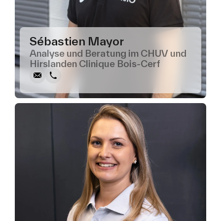
Sébastien Mayor
Schreiben
Anrufen
Kopieren
Kopieren
Analyse und Beratung im CHUV und
Hirslanden Clinique Bois-Cerf