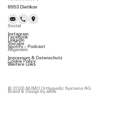
Schreiben
Anrufen
Kopieren
Kopieren
8953 Dietikon
Social
Instagram
Facebook
LinkedIn
YouTube
Spotify – Podcast
Allgemein
Impressum & Datenschutz
Cookie Policy
Weitere Links
© 2026 NUMO Orthopedic Systems AG
Brand & Design by allink