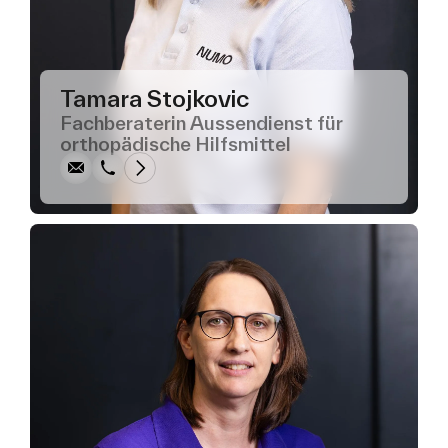
Tamara Stojkovic
Schreiben
Anrufen
Kopieren
Kopieren
Fachberaterin Aussendienst für
orthopädische Hilfsmittel