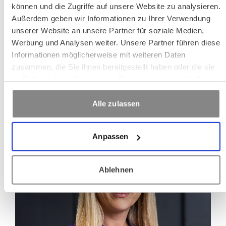
können und die Zugriffe auf unsere Website zu analysieren.
Außerdem geben wir Informationen zu Ihrer Verwendung
unserer Website an unsere Partner für soziale Medien,
Werbung und Analysen weiter. Unsere Partner führen diese
Informationen möglicherweise mit weiteren Daten
Schreiben
Anrufen
Kopieren
Kopieren
zusammen, die Sie ihnen bereitgestellt haben oder die sie
Bojana Hoffmann
im Rahmen Ihrer Nutzung der Dienste gesammelt haben.
Empfang / Back-Office
Alle zulassen
Anpassen
Ablehnen