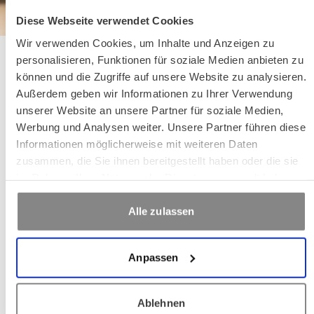
Diese Webseite verwendet Cookies
Wir verwenden Cookies, um Inhalte und Anzeigen zu
Ob jung oder alt – bei
personalisieren, Funktionen für soziale Medien anbieten zu
NUMO begegnen sich
können und die Zugriffe auf unsere Website zu analysieren.
Außerdem geben wir Informationen zu Ihrer Verwendung
Menschen aus allen
unserer Website an unsere Partner für soziale Medien,
Lebensbereichen. Es freut
Werbung und Analysen weiter. Unsere Partner führen diese
mich, wenn ich sie
Informationen möglicherweise mit weiteren Daten
unterstützen kann.
zusammen, die Sie ihnen bereitgestellt haben oder die sie
im Rahmen Ihrer Nutzung der Dienste gesammelt haben.
Alle zulassen
Anpassen
Mit ihrer aufgeschlossenen und
Ablehnen