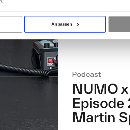
n.
Anpassen
Podcast
NUMO x 
Episode 2
Martin S