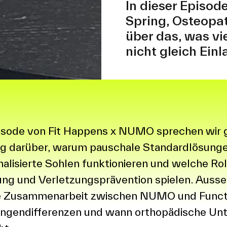
In dieser Episod
Spring, Osteopa
über das, was vie
nicht gleich Einl
pisode von Fit Happens x NUMO sprechen wir
ng darüber, warum pauschale Standardlösungen
nalisierte Sohlen funktionieren und welche Roll
ung und Verletzungsprävention spielen. Auss
die Zusammenarbeit zwischen NUMO und Func
längendifferenzen und wann orthopädische Un