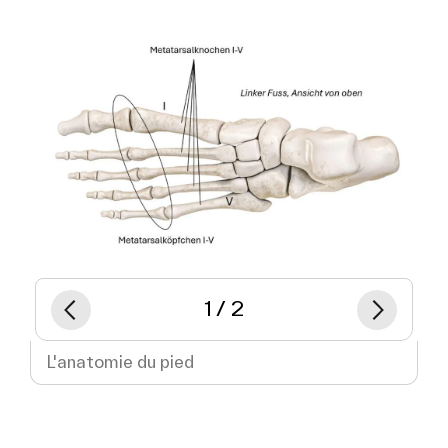
Previous
Suivant
sur
1
2
L'anatomie du pied